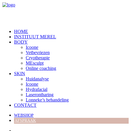
HOME
INSTITUUT MEREL
BODY
Icoone
Vetbevriezen
Cryotherapie
MEsculpt
Online coaching
SKIN
Huidanalyse
Icoone
Hydrafacial
Laserontharing
Lonneke’s behandeling
CONTACT
WEBSHOP
AFSPRAAK